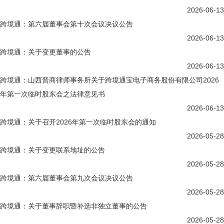
2026-06-13
跨境通：第六届董事会第十次会议决议公告
2026-06-13
跨境通：关于变更董事的公告
2026-06-13
跨境通：山西晋商律师事务所关于跨境通宝电子商务股份有限公司2026
年第一次临时股东会之法律意见书
2026-06-13
跨境通：关于召开2026年第一次临时股东会的通知
2026-05-28
跨境通：关于变更联系地址的公告
2026-05-28
跨境通：第六届董事会第九次会议决议公告
2026-05-28
跨境通：关于董事辞职暨补选非独立董事的公告
2026-05-28