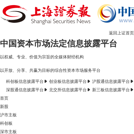
返回上证首页
中国资本市场法定信息披露平台
以
权威、专业、价值
为宗旨的
全媒体财经机构
以
开放、分享、共赢
为目标的
综合性资本市场服务平台
科创板信息披露平台
创业板信息披露平台
沪股通信息披露平台
深股通信息披露平台
北交所信息披露平台
新三板信息披露平台
首页
新股
沪市主板
科创板
深市主板