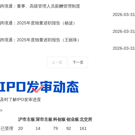
跨境通：董事、高级管理人员薪酬管理制度
2026-03-31
跨境通：2025年度独董述职报告（杨波）
2026-03-31
跨境通：2025年度独董述职报告（王丽珠）
2026-03-31
上一页
下一页
及时了解IPO发审进度
>
沪市主板
深市主板
科创板
创业板
北交所
已受理
20
14
79
92
161