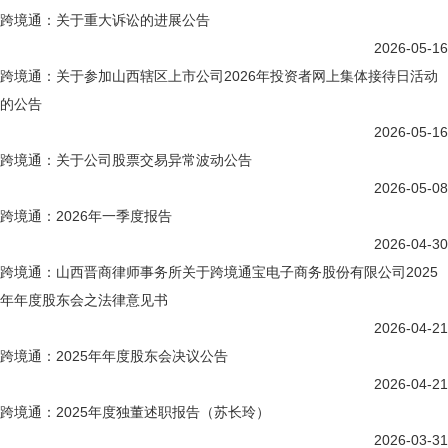
跨境通：关于重大诉讼的进展公告
2026-05-16
跨境通：关于参加山西辖区上市公司2026年投资者网上集体接待日活动
的公告
2026-05-16
跨境通：关于公司股票交易异常波动公告
2026-05-08
跨境通：2026年一季度报告
2026-04-30
跨境通：山西晋商律师事务所关于跨境通宝电子商务股份有限公司2025
年年度股东会之法律意见书
2026-04-21
跨境通：2025年年度股东会决议公告
2026-04-21
跨境通：2025年度独董述职报告（苏长玲）
2026-03-31