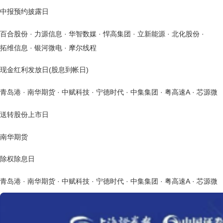
中报预约披露日
百合股份
·
力源信息
·
华智数媒
·
悍高集团
·
立新能源
·
北化股份
·
拓维信息
·
银河微电
·
摩尔线程
现金红利发放日(股息到帐日)
青岛港
·
南华期货
·
中赋科技
·
宁德时代
·
中集集团
·
粤高速A
·
芯源微
送转股份上市日
南华期货
除权除息日
青岛港
·
南华期货
·
中赋科技
·
宁德时代
·
中集集团
·
粤高速A
·
芯源微