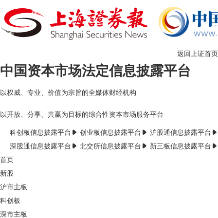
返回上证首页
中国资本市场法定信息披露平台
以
权威、专业、价值
为宗旨的
全媒体财经机构
以
开放、分享、共赢
为目标的
综合性资本市场服务平台
科创板信息披露平台
创业板信息披露平台
沪股通信息披露平台
深股通信息披露平台
北交所信息披露平台
新三板信息披露平台
首页
新股
沪市主板
科创板
深市主板