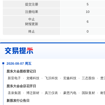
提交注册
5
注册结果
10
中止
6
财报更新
终止
0
2026-08-07 周五
股东大会股权登记日
新亚电子
·
龙蟠科技
·
飞沃科技
·
宏鑫科技
·
三态股份
·
楚
股东大会会议召开日
圣泉集团
·
博迁新材
·
真兰仪表
·
豪恩汽电
·
国际复材
·
耐
新股发行公告日